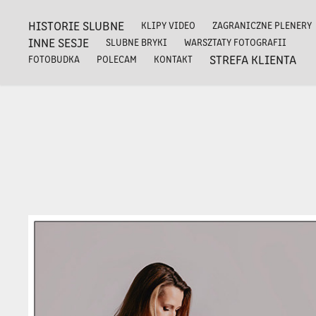
HISTORIE SLUBNE
KLIPY VIDEO
ZAGRANICZNE PLENERY
INNE SESJE
SLUBNE BRYKI
WARSZTATY FOTOGRAFII
STREFA KLIENTA
FOTOBUDKA
POLECAM
KONTAKT